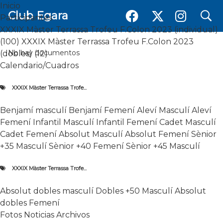
Inicio
search
search
Club Egara
Club Egara
Documentos
Participantes
XXXIX Màster Terrassa Trofeu F.Colon 2023 (individual)
Inicio
Participantes
(100)
XXXIX Màster Terrassa Trofeu F.Colon 2023
XXXIX Màster Terrassa Trofeu F.Colon 2023 (individual) (100)
No hay documentos
(dobles) (12)
XXXIX Màster Terrassa Trofeu F.Colon 2023 (dobles) (12)
Calendario / Cuadros
Calendario/Cuadros
XXXIX Màster Terrassa Trofeu F.Colon 2023 (individual)
Benjamí masculí
Benjamí Femení
Aleví Masculí
XXXIX Màster Terrassa Trofe...
Aleví Femení
Infantil Masculí
Infantil Femení
Cadet Masculí
Cadet Femení
Absolut Masculí
Benjamí masculí
Benjamí Femení
Aleví Masculí
Aleví
Absolut Femení
Sènior +35 Masculí
Femení
Infantil Masculí
Infantil Femení
Cadet Masculí
Sènior +40 Femení
Sènior +45 Masculí
Cadet Femení
Absolut Masculí
Absolut Femení
Sènior
XXXIX Màster Terrassa Trofeu F.Colon 2023 (dobles)
+35 Masculí
Sènior +40 Femení
Sènior +45 Masculí
Absolut dobles masculí
Dobles +50 Masculí
Absolut dobles Femení
Fotos
Noticias
Archivos
Estadísticas
XXXIX Màster Terrassa Trofe...
XXXIX Màster Terrassa Trofeu F.Colon 2023 (individual)
XXXIX
Màster Terrassa Trofeu F.Colon 2023 (dobles)
Absolut dobles masculí
Dobles +50 Masculí
Absolut
dobles Femení
Fotos
Noticias
Archivos
Archivos